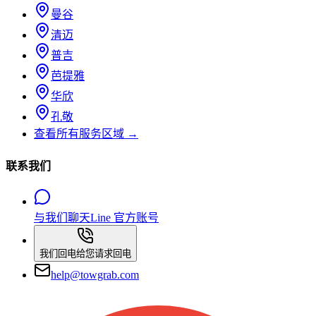
曼谷
清迈
普吉
芭提雅
华欣
孔敬
查看所有服务区域
→
联系我们
与我们聊天
Line 官方账号
我们回电给您
请求回电
help@towgrab.com