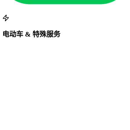
车门解锁服务
电动车 & 特殊服务
电动车拖车
仅限平板拖车确保电池安全
紧急充电
便携充电器（即将推出）