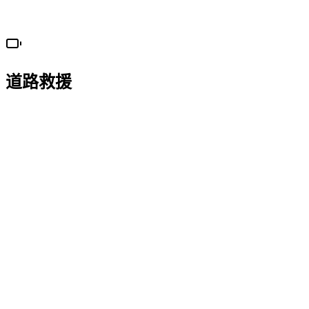
跨省运输
道路救援
电瓶搭电
服务区域内 (10公里)
更换电瓶
电瓶 + 安装