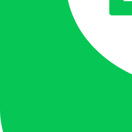
บิดกุญแจแล้วเงียบ? ไฟหน้าหรี่? แบตเตอรี่รถคุณอาจจะหมด
Tow
ต้องการ
เปลี่ยนแบตเตอรี่ลูกใหม่
ส่งตรงถึงที่พร้อมติดตั้ง ทีมช่า