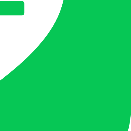
ทย ไม่ว่าคุณจะต้องการแค่
พ่วงแบต (Jump Start)
เพื่อไปต่อ หรือ
็ต